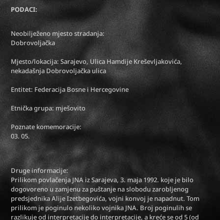
PODACI:
Neobilježeno mjesto stradanja:
Dobrovoljačka
Mjesto/lokacija: Sarajevo, Ulica Hamdije Kreševljakovića,
nekadašnja Dobrovoljačka ulica
Entitet: Federacija Bosne i Hercegovine
Etnička grupa: mješovito
Poznate komemoracije:
03. 05.
Druge informacije:
Prilikom povlačenja JNA iz Sarajeva, 3. maja 1992. koje je bilo
dogovoreno u zamjenu za puštanje na slobodu zarobljenog
predsjednika Alije Izetbegovića, vojni konvoj je napadnut. Tom
prilikom je poginulo nekoliko vojnika JNA. Broj poginulih se
razlikuje od interpretacije do interpretacije, a kreće se od 5 (od