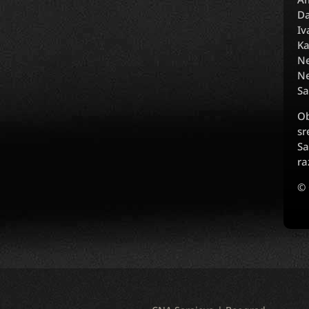
Da
Iv
Ka
Ne
Ne
Sa
Ob
sr
Sa
ra
© 