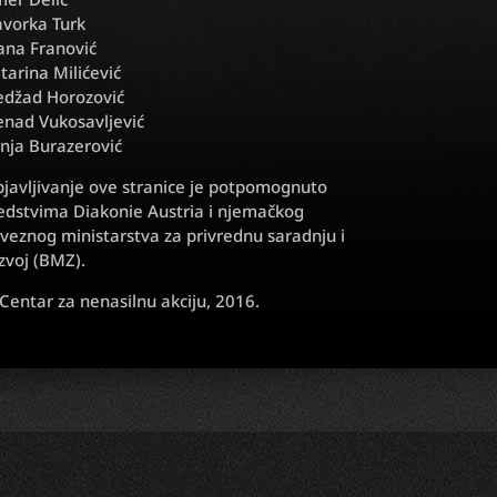
vorka Turk
ana Franović
tarina Milićević
džad Horozović
nad Vukosavljević
nja Burazerović
javljivanje ove stranice je potpomognuto
edstvima Diakonie Austria i njemačkog
veznog ministarstva za privrednu saradnju i
zvoj (BMZ).
Centar za nenasilnu akciju, 2016.