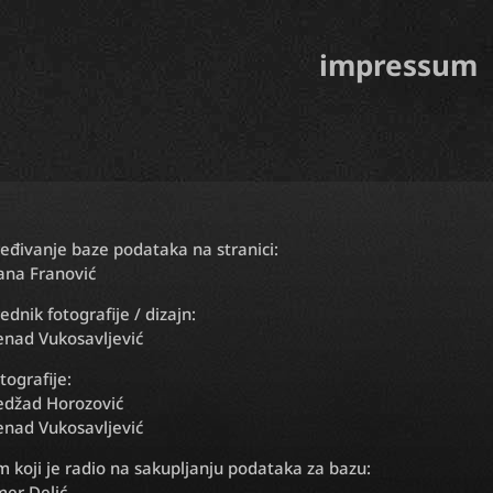
impressum
eđivanje baze podataka na stranici:
ana Franović
ednik fotografije / dizajn:
nad Vukosavljević
tografije:
džad Horozović
nad Vukosavljević
m koji je radio na sakupljanju podataka za bazu:
er Delić