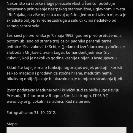
Nakon što su srpske snage preuzele vlast u Šamcu, počelo je
bespravno pritvaranje nesrpskog stanovništva, uglavnom Hrvata
i Bošnjaka, na više mjesta u ovoj opštini. Jedno od takvih mjesta je
skladište poljoprivredne zadruge u selu Crkvina nedaleko od
samog centra sela.
Šesnaest pritvorenika je 7. maja 1992. godine prvo pretučeno, a
potom ubijeno od strane trojice pripadnika paramilitarne
jedinice “Sivi vukovi” iz Srbije. (Jedan od izvršilaca ovog zločina je
Slobodan Miljković, zvani Lugar, komandant jedinice “Sivi
vukovi”, koji je nekoliko godina kasnije ubijen u Kragujevcu.)
Skladište koje je imalo funkciju logora još uvijek postoji i koristi
se kao magacin i prodavnica stočne hrane, međutim nema
nikakvog obilježja koje bi ukazalo da je to mjesto stradanja ljudi.
Izvor podataka: Međunarodni krivični sud za bivšu Jugoslaviju.
Presuda, Tužilac protiv Blagoja Simića i drugih, IT-95-9-T,
www.icty.org, Lokalni saradnici, Rad na terenu
Fotografisano: 31. 10. 2012.
Mapa: