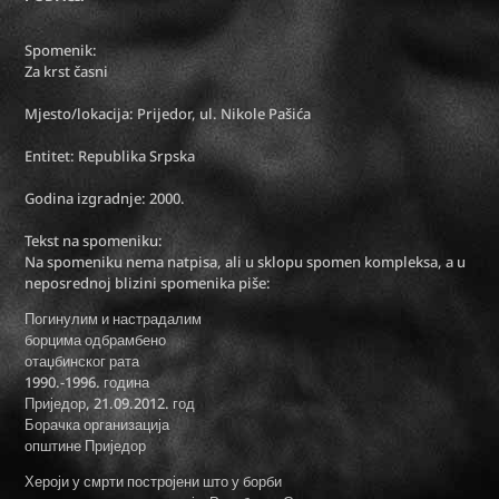
Spomenik:
Za krst časni
Mjesto/lokacija: Prijedor, ul. Nikole Pašića
Entitet: Republika Srpska
Godina izgradnje: 2000.
Tekst na spomeniku:
Na spomeniku nema natpisa, ali u sklopu spomen kompleksa, a u
neposrednoj blizini spomenika piše:
Погинулим и настрадалим
борцима одбрамбено
отаџбинског рата
1990.-1996. година
Приједор, 21.09.2012. год
Борачка организација
општине Приједор
Хероји у смрти постројени што у борби