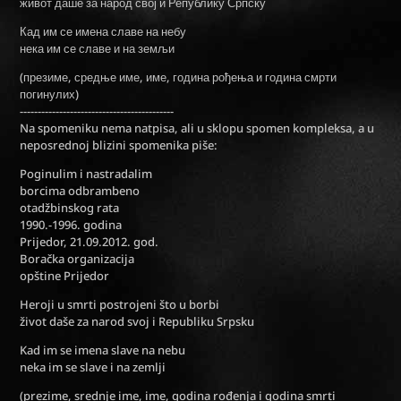
живот даше за народ свој и Републику Српску
Кад им се имена славе на небу
нека им се славе и на земљи
(презиме, средње име, име, година рођења и година смрти
погинулих)
-------------------------------------------
Na spomeniku nema natpisa, ali u sklopu spomen kompleksa, a u
neposrednoj blizini spomenika piše:
Poginulim i nastradalim
borcima odbrambeno
otadžbinskog rata
1990.-1996. godina
Prijedor, 21.09.2012. god.
Boračka organizacija
opštine Prijedor
Heroji u smrti postrojeni što u borbi
život daše za narod svoj i Republiku Srpsku
Kad im se imena slave na nebu
neka im se slave i na zemlji
(prezime, srednje ime, ime, godina rođenja i godina smrti