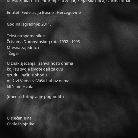
Mjesto/lokacija: Centar mjesta Žegar, Žegarska ulica, Općina Bihać
Entitet: Federacija Bosne i Hercegovine
Godina izgradnje: 2011.
Tekst na spomeniku:
Žrtvama Domovinskog rata 1992 - 1995
Mjesna zajednica
"Žegar"
U znak sjećanja i zahvalnosti onima
koji su svoje živote dali za ovu
grudu i našu slobodu
mi živi Vama za Vašu ljubav nama
kličemo Hvala
(imena i fotografije poginulih)
U sjećanje na:
Civile i vojnike