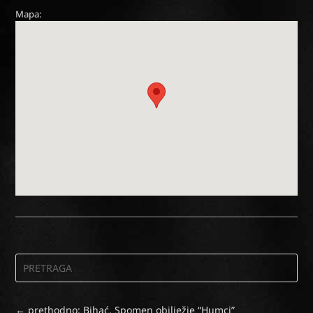
Mapa:
←
prethodno: Bihać, Spomen obilježje “Humci”