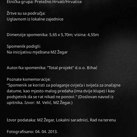
Etnička grupa: Pretežno Hrvati/Hrvatice
Žrtve su sa područja:
Uglavnom iz lokalne zajednice
Dimenzije spomenika: 5,65 x 5,70m; visina: 4,55m
Spomenik podigli:
Na inicijativu mještana MZ Žegar
Autor/ka spomenika: “Total projekt” d.o.o. Bihać
Poznate komemoracije:
“Spomenik se koristi za polaganje cvijeća i svijeća za značajne
datume, kao mjesto malog predaha (ima dvije klupe) i kao
podsjetnik da se rat nikad ne ponovi.” (Doslovan navod iz
upitnika. Izvor: M. Velić, MZ Žegar.)
Izvor podataka: MZ Žegar, Lokalni saradnici, Rad na terenu
Fotografisano: 04. 04. 2013.